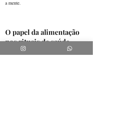
a mente.
O papel da alimentação 
nos rituais de saúde 
mental
A alimentação influencia diretamente o 
funcionamento do cérebro e o equilíbrio 
emocional. Criar rituais em torno da comida, 
como preparar refeições com atenção e 
escolher alimentos nutritivos, pode melhorar 
o humor e a energia. Alimentos ricos em 
ômega-3, vitaminas do complexo B e 
antioxidantes são aliados da saúde mental.