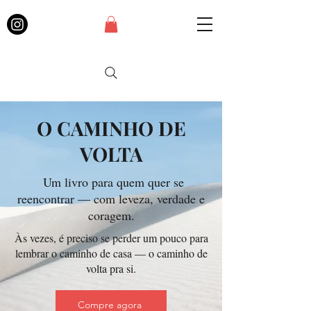
O CAMINHO DE
VOLTA
Um livro para quem quer se
reencontrar — com leveza, verdade e
coragem.
Às vezes, é preciso se perder um pouco para
lembrar o caminho de casa — o caminho de
volta pra si.
Compre agora