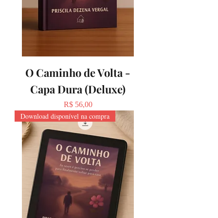
O Caminho de Volta -
Capa Dura (Deluxe)
Preço
R$ 56,00
Download disponível na compra